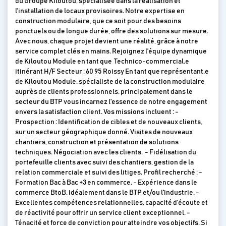
du Groupe Kiloutou, spécialisée dans la réalisation et
l'installation de locaux provisoires. Notre expertise en
construction modulaire, que ce soit pour des besoins
ponctuels ou de longue durée, offre des solutions sur mesure.
Avec nous, chaque projet devient une réalité, grâce à notre
service complet clés en mains. Rejoignez l'équipe dynamique
de Kiloutou Module en tant que Technico-commercial.e
itinérant H/F Secteur : 60 95 Roissy En tant que représentant.e
de Kiloutou Module, spécialiste de la construction modulaire
auprès de clients professionnels, principalement dans le
secteur du BTP vous incarnez l'essence de notre engagement
envers la satisfaction client. Vos missions incluent : -
Prospection : Identification de cibles et de nouveaux clients,
sur un secteur géographique donné. Visites de nouveaux
chantiers, construction et présentation de solutions
techniques. Négociation avec les clients. - Fidélisation du
portefeuille clients avec suivi des chantiers, gestion de la
relation commerciale et suivi des litiges. Profil recherché : -
Formation Bac à Bac +3 en commerce. - Expérience dans le
commerce BtoB, idéalement dans le BTP et/ou l'industrie. -
Excellentes compétences relationnelles, capacité d'écoute et
de réactivité pour offrir un service client exceptionnel. -
Ténacité et force de conviction pour atteindre vos objectifs. Si