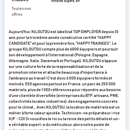
Chassieu
Rhône Alpes, 69
Toutes nos
offres
Aujourd'hui, KILOUTOU est labellisé TOP EMPLOYER depuis 10
ans, pour la troisième année consécutive certifié "HAPPY
CANDIDATE" et pour la première fois, "HAPPY TRAINEES". Le
groupe KILOUTOU compte plus de 6000 équipiers et poursuit
son développement à l'international (Pologne, Espagne,
Allemagne, Italie, Danemark et Portugal). KILOUTOU s'appuie
sur une culture forte de la responsabilisation et de la
promotion interne et attache beaucoup d'importance à
l'ambiance au travail ! C'est donc 6 000 équipiers formés et
motivés, 550 agences partout en France, un parc de 250 000
matériels, plus de 1 000 références pour répondre aux besoins
d'une clientèle diversifiée (entreprises du BTP, artisans, PME,
collectivités locales, industries), des engagements concrets
pour le climat... Avec KILOUTOU, la location de matériels est un
métier à forte valeur ajoutée. Technicien-ne préparateur-rice
H/F - CDI Si vous êtes le roi ou la reine des petits détails et un-
e véritable expert-e du méticuleux, alors notre poste de