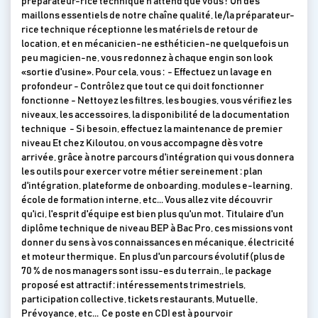
préparateur-rice technique n'attend que vous ! Un des
maillons essentiels de notre chaîne qualité, le/la préparateur-
rice technique réceptionne les matériels de retour de
location, et en mécanicien-ne esthéticien-ne quelquefois un
peu magicien-ne, vous redonnez à chaque engin son look
«sortie d'usine». Pour cela, vous : - Effectuez un lavage en
profondeur - Contrôlez que tout ce qui doit fonctionner
fonctionne - Nettoyez les filtres, les bougies, vous vérifiez les
niveaux, les accessoires, la disponibilité de la documentation
technique - Si besoin, effectuez la maintenance de premier
niveau Et chez Kiloutou, on vous accompagne dès votre
arrivée, grâce à notre parcours d'intégration qui vous donnera
les outils pour exercer votre métier sereinement : plan
d'intégration, plateforme de onboarding, modules e-learning,
école de formation interne, etc... Vous allez vite découvrir
qu'ici, l'esprit d'équipe est bien plus qu'un mot. Titulaire d'un
diplôme technique de niveau BEP à Bac Pro, ces missions vont
donner du sens à vos connaissances en mécanique, électricité
et moteur thermique. En plus d'un parcours évolutif (plus de
70 % de nos managers sont issu-es du terrain,, le package
proposé est attractif : intéressements trimestriels,
participation collective, tickets restaurants, Mutuelle,
Prévoyance, etc... Ce poste en CDI est à pourvoir