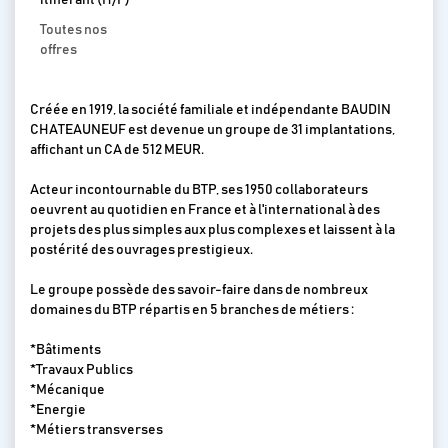
itinérant (H/F)
Toutes nos
offres
Créée en 1919, la société familiale et indépendante BAUDIN
CHATEAUNEUF est devenue un groupe de 31 implantations,
affichant un CA de 512 MEUR.
Acteur incontournable du BTP, ses 1950 collaborateurs
oeuvrent au quotidien en France et à l'international à des
projets des plus simples aux plus complexes et laissent à la
postérité des ouvrages prestigieux.
Le groupe possède des savoir-faire dans de nombreux
domaines du BTP répartis en 5 branches de métiers :
*Bâtiments
*Travaux Publics
*Mécanique
*Energie
*Métiers transverses