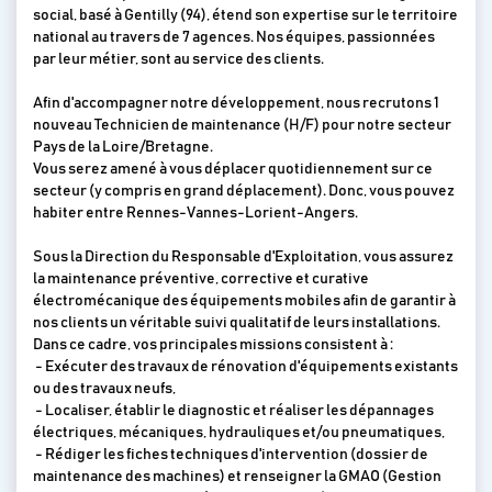
social, basé à Gentilly (94), étend son expertise sur le territoire
national au travers de 7 agences. Nos équipes, passionnées
par leur métier, sont au service des clients.
Afin d'accompagner notre développement, nous recrutons 1
nouveau Technicien de maintenance (H/F) pour notre secteur
Pays de la Loire/Bretagne.
Vous serez amené à vous déplacer quotidiennement sur ce
secteur (y compris en grand déplacement). Donc, vous pouvez
habiter entre Rennes-Vannes-Lorient-Angers.
Sous la Direction du Responsable d'Exploitation, vous assurez
la maintenance préventive, corrective et curative
électromécanique des équipements mobiles afin de garantir à
nos clients un véritable suivi qualitatif de leurs installations.
Dans ce cadre, vos principales missions consistent à :
- Exécuter des travaux de rénovation d'équipements existants
ou des travaux neufs,
- Localiser, établir le diagnostic et réaliser les dépannages
électriques, mécaniques, hydrauliques et/ou pneumatiques,
- Rédiger les fiches techniques d'intervention (dossier de
maintenance des machines) et renseigner la GMAO (Gestion